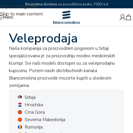
Besplatna dostava
za porudžbine preko 7000 rsd
Skip to navigation
Skip to main content
Meni
Veleprodaja
Naša kompanija sa proizvodnim pogonom u Srbiji
specijalizovana je za proizvodnju modno medicinskih
klompi. Svi naši modeli dostupni su za veleprodajnu
kupovinu. Putem nasih distributivnih kanala
Biancomolina proizvode mozete kupiti u sledecim
zemljama:
Srbija
Hrvatska
Crna Gora
Severna Makedonija
Rumunija