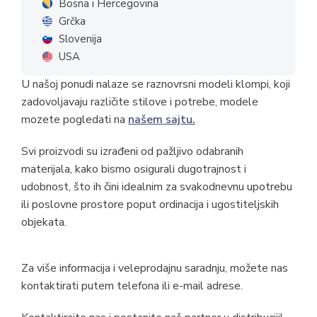
Bosna i Hercegovina
Grčka
Slovenija
USA
U našoj ponudi nalaze se raznovrsni modeli klompi, koji
zadovoljavaju različite stilove i potrebe, modele
mozete pogledati na
našem sajtu.
Svi proizvodi su izrađeni od pažljivo odabranih
materijala, kako bismo osigurali dugotrajnost i
udobnost, što ih čini idealnim za svakodnevnu upotrebu
ili poslovne prostore poput ordinacija i ugostiteljskih
objekata.
Za više informacija i veleprodajnu saradnju, možete nas
kontaktirati putem telefona ili e-mail adrese.