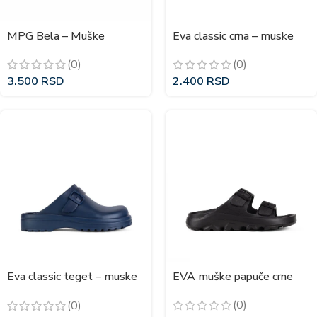
MPG Bela – Muške
Eva classic crna – muske
klompe
klompe
(0)
(0)
3.500
RSD
2.400
RSD
Eva classic teget – muske
EVA muške papuče crne
klompe
(0)
(0)