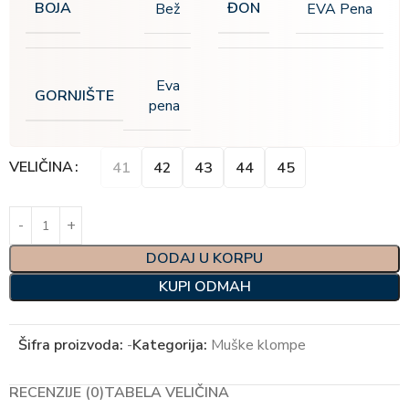
BOJA
ĐON
Bež
EVA Pena
Eva
GORNJIŠTE
pena
Alternative:
VELIČINA
41
42
43
44
45
DODAJ U KORPU
KUPI ODMAH
Šifra proizvoda:
-
Kategorija:
Muške klompe
RECENZIJE (0)
TABELA VELIČINA