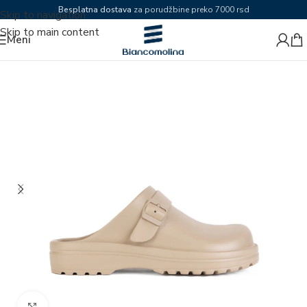
Besplatna dostava
za porudžbine preko 7000 rsd
Skip to navigation
Skip to main content
Meni
Zumiraj