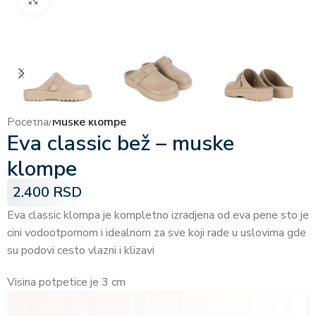
Početna
Muške klompe
Eva classic bež – muske
klompe
2.400
RSD
Eva classic klompa je kompletno izradjena od eva pene sto je
cini vodootpornom i idealnom za sve koji rade u uslovima gde
su podovi cesto vlazni i klizavi
Visina potpetice je 3 cm