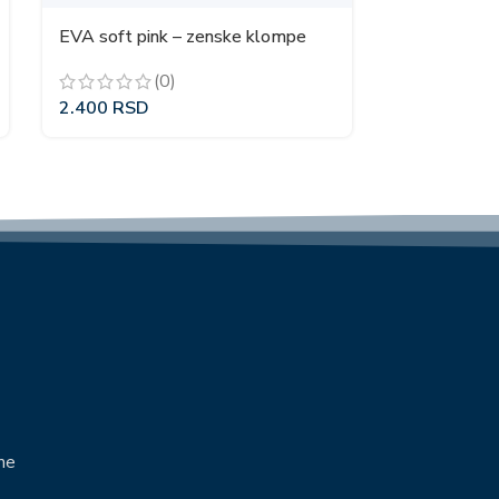
EVA soft pink – zenske klompe
(0)
2.400
RSD
e
me