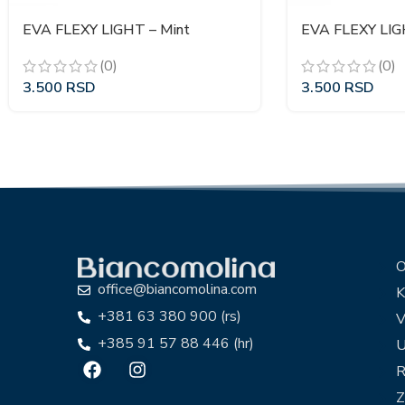
EVA FLEXY LIGHT – Mint
EVA FLEXY LIG
(0)
(0)
3.500
RSD
3.500
RSD
O
office@biancomolina.com
K
+381 63 380 900 (rs)
V
+385 91 57 88 446 (hr)
U
R
Z