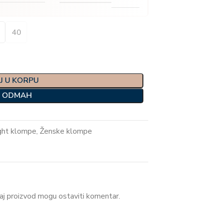
40
J U KORPU
I ODMAH
ght klompe
,
Ženske klompe
 ovaj proizvod mogu ostaviti komentar.