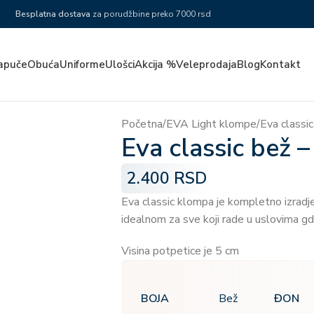
Besplatna dostava
za porudžbine preko 7000 rsd
apuče
Obuća
Uniforme
Ulošci
Akcija %
Veleprodaja
Blog
Kontakt
Početna
EVA Light klompe
Eva classi
Eva classic bež 
2.400
RSD
Eva classic klompa je kompletno izradj
idealnom za sve koji rade u uslovima gde
Visina potpetice je 5 cm
BOJA
ĐON
Bež