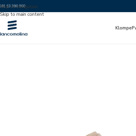
Skip to navigation
381 63 380 900
Skip to main content
Klompe
P