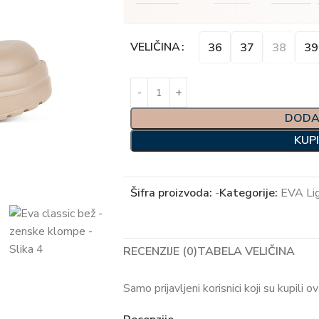
Alternative:
VELIČINA
36
37
38
39
DODA
KUP
Šifra proizvoda:
-
Kategorije:
EVA Li
RECENZIJE (0)
TABELA VELIČINA
Samo prijavljeni korisnici koji su kupili