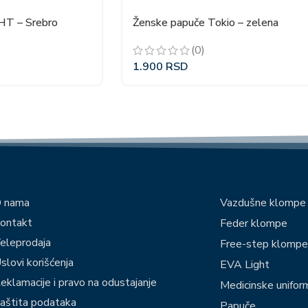
HT – Srebro
Ženske papuče Tokio – zelena
(0)
1.900
RSD
 nama
Vazdušne klompe
ontakt
Feder klompe
eleprodaja
Free-step klomp
slovi korišćenja
EVA Light
eklamacije i pravo na odustajanje
Medicinske unifor
aštita podataka
Papuče