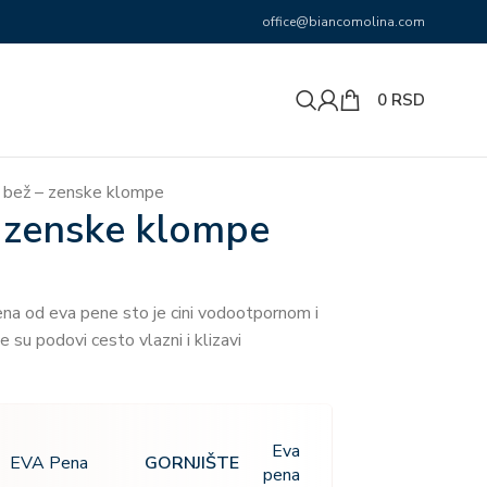
office@biancomolina.com
0
RSD
c bež – zenske klompe
– zenske klompe
ena od eva pene sto je cini vodootpornom i
 su podovi cesto vlazni i klizavi
Eva
GORNJIŠTE
EVA Pena
pena