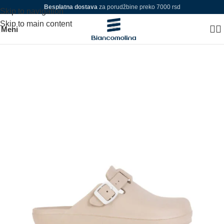
Besplatna dostava
za porudžbine preko 7000 rsd
Skip to navigation
Skip to main content
Meni