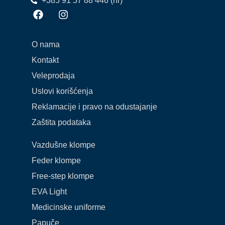
+385 91 57 88 446 (hr)
O nama
Kontakt
Veleprodaja
Uslovi korišćenja
Reklamacije i pravo na odustajanje
Zaštita podataka
Vazdušne klompe
Feder klompe
Free-step klompe
EVA Light
Medicinske uniforme
Papuče