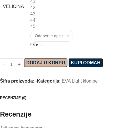
41
VELIČINA
42
43
44
45
Očisti
DODAJ U KORPU
KUPI ODMAH
Šifra proizvoda:
-
Kategorija:
EVA Light klompe
RECENZIJE (0)
Recenzije