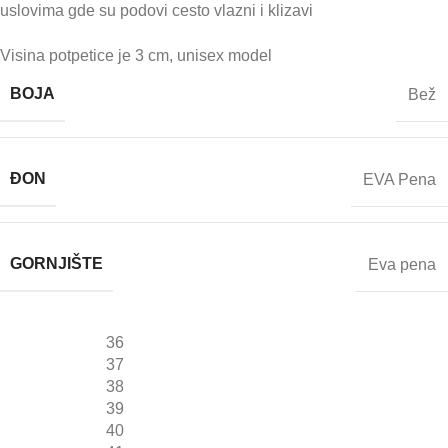
uslovima gde su podovi cesto vlazni i klizavi
Visina potpetice je 3 cm, unisex model
BOJA
Bež
ĐON
EVA Pena
GORNJIŠTE
Eva pena
36
37
38
39
40