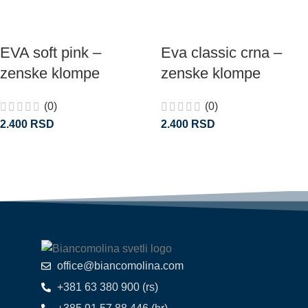
EVA soft pink –
Eva classic crna –
zenske klompe
zenske klompe
(0)
(0)
2.400
RSD
2.400
RSD
office@biancomolina.com
+381 63 380 900 (rs)