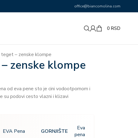
office@biancomolina.com
0
RSD
c teget – zenske klompe
t – zenske klompe
ena od eva pene sto je cini vodootpornom i
 su podovi cesto vlazni i klizavi
Eva
GORNJIŠTE
EVA Pena
pena