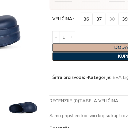
Alternative:
VELIČINA
36
37
38
39
DODA
KUP
Šifra proizvoda:
-
Kategorije:
EVA Li
RECENZIJE (0)
TABELA VELIČINA
Samo prijavljeni korisnici koji su kupili