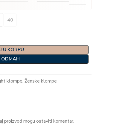
40
J U KORPU
I ODMAH
ght klompe
,
Ženske klompe
 ovaj proizvod mogu ostaviti komentar.