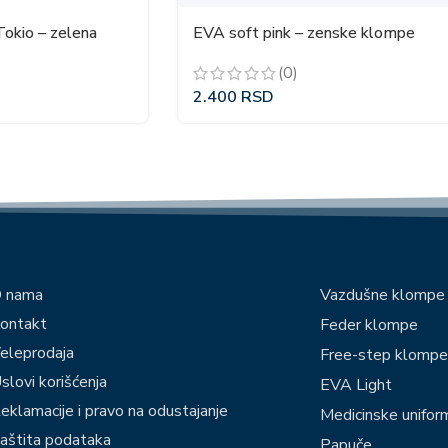
okio – zelena
EVA soft pink – zenske klompe
(0)
2.400
RSD
 nama
Vazdušne klompe
ontakt
Feder klompe
eleprodaja
Free-step klomp
slovi korišćenja
EVA Light
eklamacije i pravo na odustajanje
Medicinske unifor
aštita podataka
Papuče