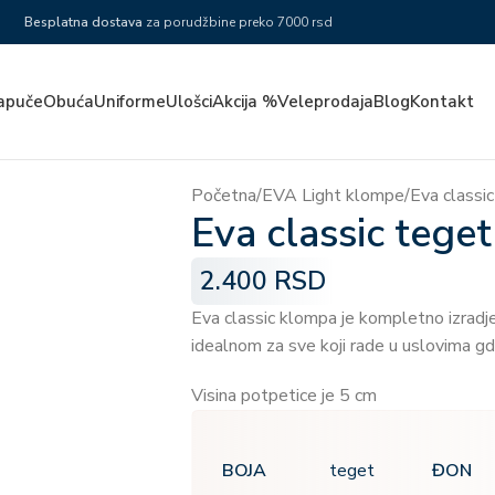
Besplatna dostava
za porudžbine preko 7000 rsd
apuče
Obuća
Uniforme
Ulošci
Akcija %
Veleprodaja
Blog
Kontakt
Početna
EVA Light klompe
Eva classi
Eva classic tege
2.400
RSD
Eva classic klompa je kompletno izradj
idealnom za sve koji rade u uslovima gde
Visina potpetice je 5 cm
BOJA
ĐON
teget