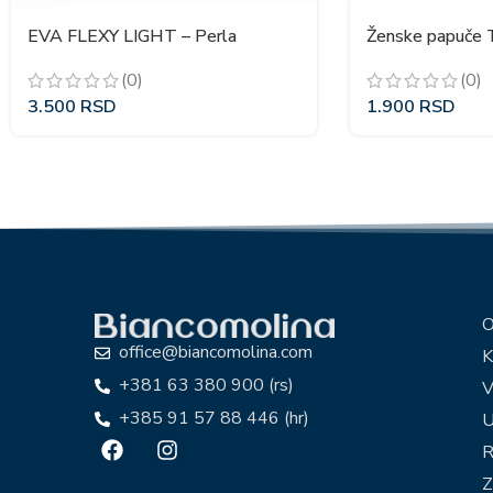
EVA FLEXY LIGHT – Perla
Ženske papuče T
(0)
(0)
3.500
RSD
1.900
RSD
O
office@biancomolina.com
K
+381 63 380 900 (rs)
V
+385 91 57 88 446 (hr)
U
R
Z