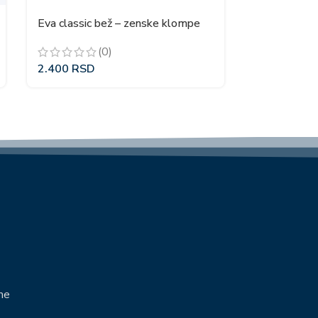
Eva classic bež – zenske klompe
(0)
2.400
RSD
e
me