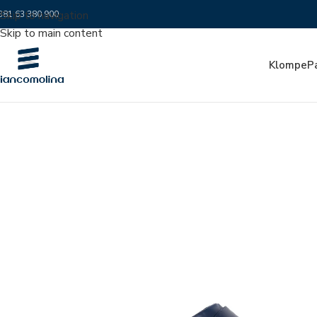
Skip to navigation
381 63 380 900
Skip to main content
Klompe
P