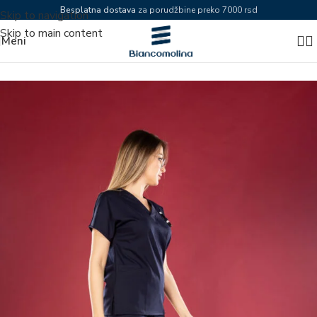
Besplatna dostava
za porudžbine preko 7000 rsd
Skip to navigation
Skip to main content
Meni