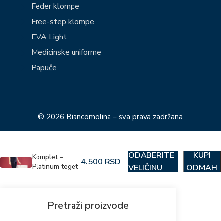
Feder klompe
Free-step klompe
EVA Light
Medicinske uniforme
Papuče
© 2026 Biancomolina – sva prava zadržana
ODABERITE
KUPI
Komplet –
4.500
RSD
Platinum teget
VELIČINU
ODMAH