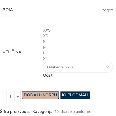
BOJA
teget
XXS
XS
S
M
VELIČINA
L
XL
Očisti
DODAJ U KORPU
KUPI ODMAH
Šifra proizvoda:
-
Kategorija:
Medicinske uniforme