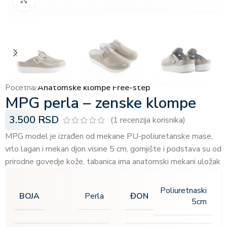
Početna
Anatomske klompe Free-step
MPG perla – zenske klompe
3.500
RSD
(
1
recenzija korisnika)
MPG model je izrađen od mekane PU-poliuretanske mase,
vrlo lagan i mekan djon visine 5 cm, gornjište i podstava su od
prirodne govedje kože, tabanica ima anatomski mekani uložak
Poliuretnaski
BOJA
ĐON
Perla
5cm