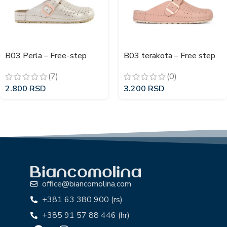
B03 Perla – Free-step
B03 terakota – Free step
klompe
klompe
(7)
(0)
2.800
RSD
3.200
RSD
office@biancomolina.com
+381 63 380 900 (rs)
+385 91 57 88 446 (hr)