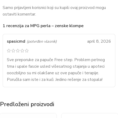
Samo prijavljeni korisnici koji su kupili ovaj proizvod mogu
ostaviti komentar.
1 recenzija za
MPG perla – zenske klompe
spasicmd
april 8, 2026
(potvrđen vlasnik)
Sve preporuke za papuče Free step. Problem petnog
trna i upale fascie usled višesatnog stajanja u apoteci
ooozbiljno su mi olakšane uz ove papuče i terapije.
Poručila sam iste i za kući. Jedino rešenje za stopala!
Predloženi proizvodi