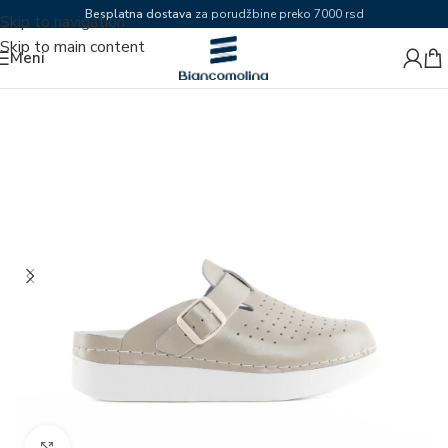
Besplatna dostava
za porudžbine preko 7000 rsd
Skip to navigation
Skip to main content
Meni
Zumiraj