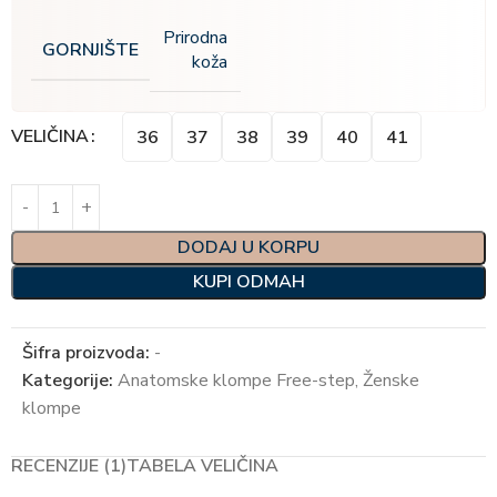
Prirodna
GORNJIŠTE
koža
Alternative:
VELIČINA
36
37
38
39
40
41
DODAJ U KORPU
KUPI ODMAH
Šifra proizvoda:
-
Kategorije:
Anatomske klompe Free-step
,
Ženske
klompe
RECENZIJE (1)
TABELA VELIČINA