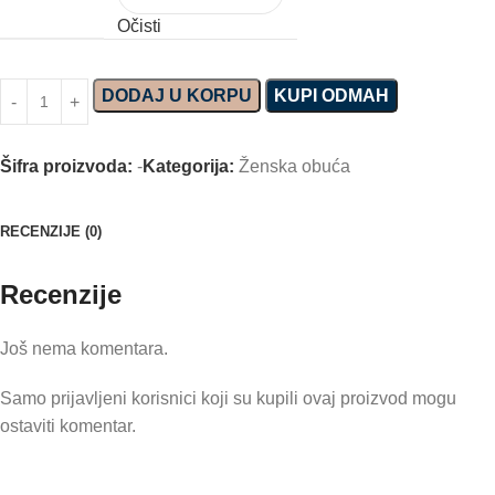
Očisti
DODAJ U KORPU
KUPI ODMAH
Šifra proizvoda:
-
Kategorija:
Ženska obuća
RECENZIJE (0)
Recenzije
Još nema komentara.
Samo prijavljeni korisnici koji su kupili ovaj proizvod mogu
ostaviti komentar.