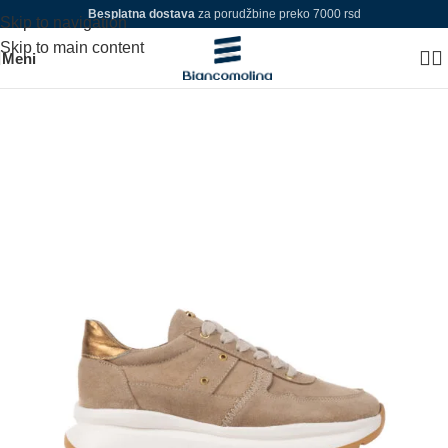
Besplatna dostava
za porudžbine preko 7000 rsd
Skip to navigation
Skip to main content
Meni