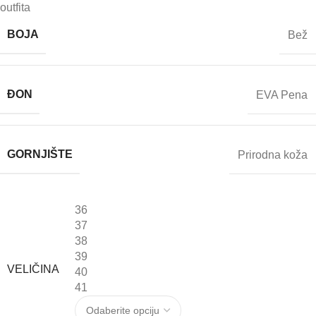
outfita
BOJA
Bež
ĐON
EVA Pena
GORNJIŠTE
Prirodna koža
36
37
38
39
VELIČINA
40
41